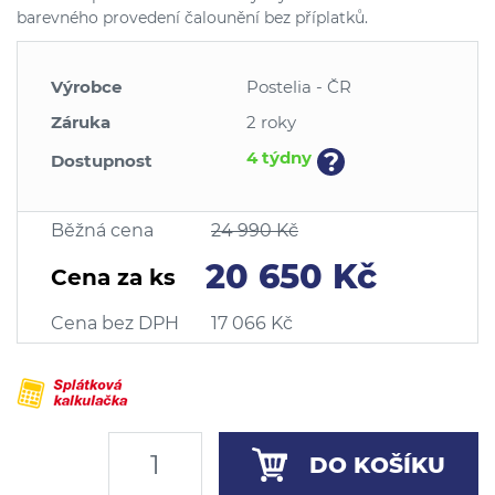
barevného provedení čalounění bez příplatků.
Výrobce
Postelia - ČR
Záruka
2 roky
?
4 týdny
Dostupnost
Běžná cena
24 990 Kč
20 650 Kč
Cena za ks
Cena bez DPH
17 066 Kč
DO KOŠÍKU