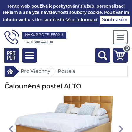
Tento web používá k poskytování služeb, personalizaci
reklam a analýze návštěvnosti soubory cookie. Používáním
Souhlasím
tohoto webu s tím souhlasíte.
Vice informací
NÁKUP PO TELEFONU
Togg
+420
388 441 100
navi
0
Toggle
navigation
Pro Všechny
Postele
Čalouněná postel ALTO