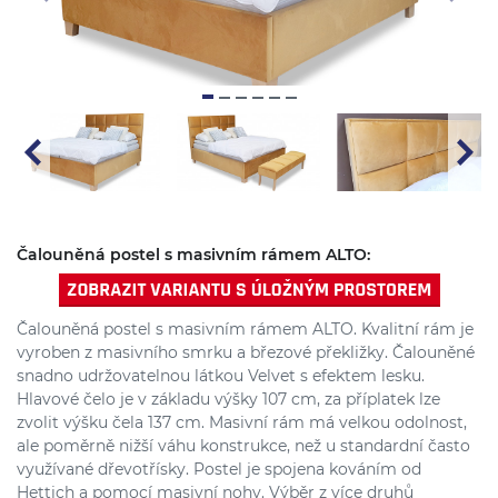
Čalouněná postel s masivním rámem ALTO:
Čalouněná postel s masivním rámem ALTO. Kvalitní rám je
vyroben z masivního smrku a březové překližky. Čalouněné
snadno udržovatelnou látkou Velvet s efektem lesku.
Hlavové čelo je v základu výšky 107 cm, za příplatek lze
zvolit výšku čela 137 cm. Masivní rám má velkou odolnost,
ale poměrně nižší váhu konstrukce, než u standardní často
využívané dřevotřísky. Postel je spojena kováním od
Hettich a pomocí masivní nohy. Výběr z více druhů