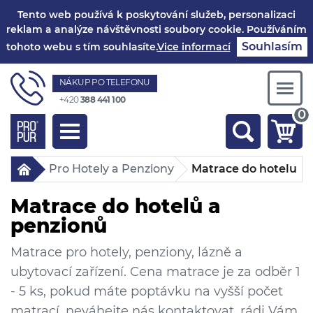
Tento web používá k poskytování služeb, personalizaci
reklam a analýze návštěvnosti soubory cookie. Používáním
Souhlasím
tohoto webu s tím souhlasíte.
Vice informací
NÁKUP PO TELEFONU
Togg
+420
388 441 100
navi
0
Toggle
navigation
Pro Hotely a Penziony
Matrace do hotelu
Matrace do hotelů a
penzionů
Matrace pro hotely, penziony, lázně a
ubytovací zařízení. Cena matrace je za odběr 1
- 5 ks, pokud máte poptávku na vyšší počet
matrací, neváhejte nás kontaktovat, rádi Vám