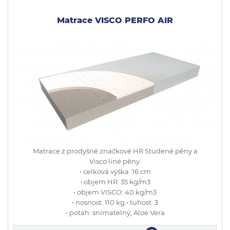
Matrace VISCO PERFO AIR
Matrace z prodyšné značkové HR Studené pěny a
Visco líné pěny.
• celková výška: 16 cm
• objem HR: 35 kg/m3
• objem VISCO: 40 kg/m3
• nosnost: 110 kg • tuhost: 3
• potah: snímatelný, Aloe Vera