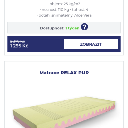
• objem: 25 kg/m3
• nosnost: 110 kg • tuhost: 4
• potah: snímatelný, Aloe Vera
?
Dostupnost:
1 týden
2 370 Kč
ZOBRAZIT
1 295 Kč
Matrace RELAX PUR