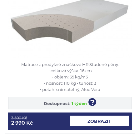
Matrace z prodyšné značkové HR Studené pěny.
• celková výška: 16 cm
• objem: 35 kg/m3
• nosnost: 110 kg • tuhost: 3
• potah: snímatelný, Aloe Vera
?
Dostupnost:
1 týden
3 590 Kč
ZOBRAZIT
2 990 Kč