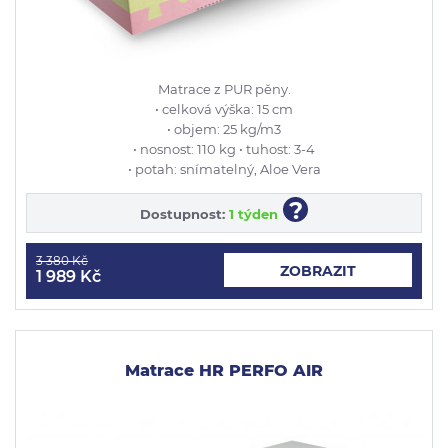
Matrace z PUR pěny.
• celková výška: 15 cm
• objem: 25 kg/m3
• nosnost: 110 kg • tuhost: 3-4
• potah: snímatelný, Aloe Vera
?
Dostupnost:
1 týden
3 380 Kč
ZOBRAZIT
1 989 Kč
Matrace HR PERFO AIR