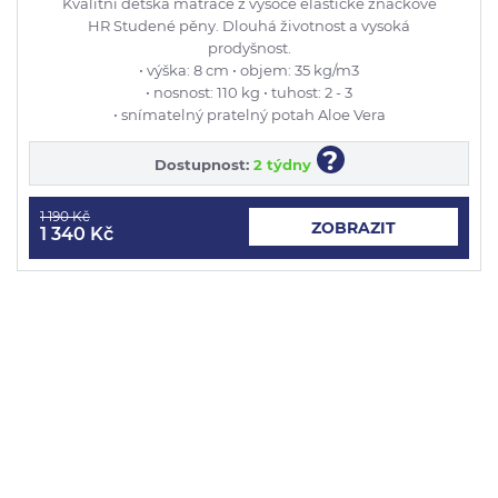
Kvalitní dětská matrace z vysoce elastické značkové
HR Studené pěny. Dlouhá životnost a vysoká
prodyšnost.
• výška: 8 cm • objem: 35 kg/m3
• nosnost: 110 kg • tuhost: 2 - 3
• snímatelný pratelný potah Aloe Vera
?
Dostupnost:
2 týdny
1 190 Kč
ZOBRAZIT
1 340 Kč