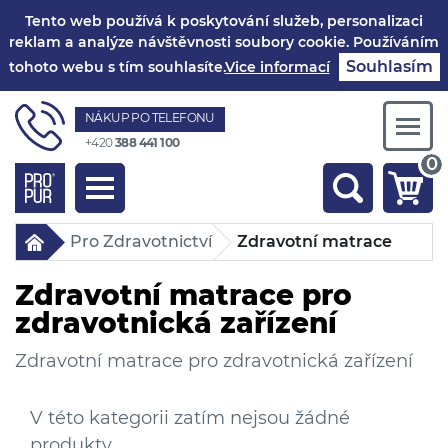
Tento web používá k poskytování služeb, personalizaci
reklam a analýze návštěvnosti soubory cookie. Používáním
Souhlasím
tohoto webu s tím souhlasíte.
Vice informací
NÁKUP PO TELEFONU
Togg
+420
388 441 100
navi
0
Toggle
navigation
Pro Zdravotnictví
Zdravotní matrace
Zdravotní matrace pro
zdravotnická zařízení
Zdravotní matrace pro zdravotnická zařízení
V této kategorii zatím nejsou žádné
produkty.