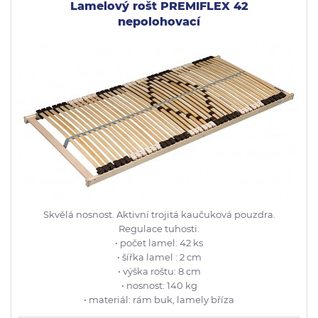
Lamelový rošt PREMIFLEX 42
nepolohovací
Skvělá nosnost. Aktivní trojitá kaučuková pouzdra.
Regulace tuhosti.
• počet lamel: 42 ks
• šířka lamel : 2 cm
• výška roštu: 8 cm
• nosnost: 140 kg
• materiál: rám buk, lamely bříza