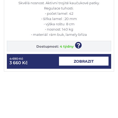
Skvělá nosnost. Aktivní trojité kaučukové patky.
Regulace tuhosti.
• počet lamel: 42
• šířka lamel : 20 mm
• výška roštu: 8 cm
• nosnost: 140 kg
• materiál: rám buk, lamely bříza
?
Dostupnost:
4 týdny
4 690 Kč
ZOBRAZIT
3 660 Kč