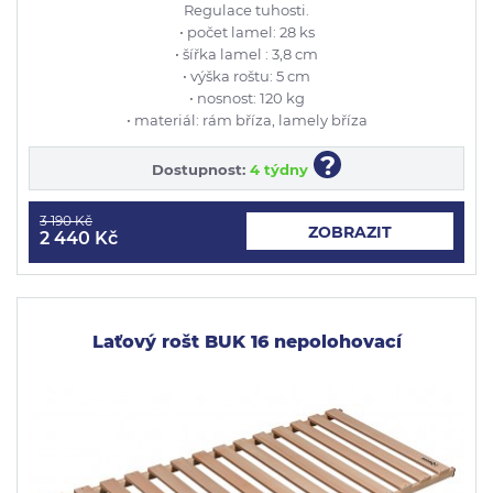
Regulace tuhosti.
• počet lamel: 28 ks
• šířka lamel : 3,8 cm
• výška roštu: 5 cm
• nosnost: 120 kg
• materiál: rám bříza, lamely bříza
?
Dostupnost:
4 týdny
3 190 Kč
ZOBRAZIT
2 440 Kč
Laťový rošt BUK 16 nepolohovací