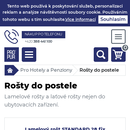
Tento web používá k poskytování služeb, personalizaci
reklam a analýze návštěvnosti soubory cookie. Používáním
Souhlasím
tohoto webu s tím souhlasíte.
Vice informací
NÁKUP PO TELEFONU
Togg
+420
388 441 100
navi
0
Toggle
navigation
Pro Hotely a Penziony
Rošty do postele
Rošty do postele
Lamelové rošty a laťové rošty nejen do
ubytovacích zařízení.
Lamelový rošt STANDARD 28 fix