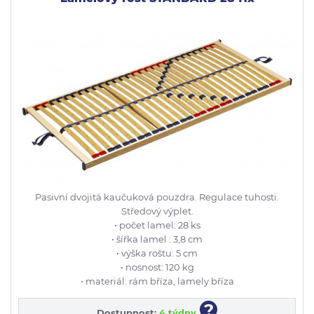
Pasivní dvojitá kaučuková pouzdra. Regulace tuhosti.
Středový výplet.
• počet lamel: 28 ks
• šířka lamel : 3,8 cm
• výška roštu: 5 cm
• nosnost: 120 kg
• materiál: rám bříza, lamely bříza
?
Dostupnost:
4 týdny