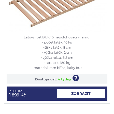
Laťový rošt BUK 16 nepolohovací v rámu.
• počet latěk: 16 ks
• šířka latěk: 8 cm
• výška latěk: 2 cm
• výška roštu: 6,5 cm
• nosnost: 150 kg
• materiál: rám bříza, laťky buk
?
Dostupnost:
4 týdny
2 690 Kč
ZOBRAZIT
1 899 Kč