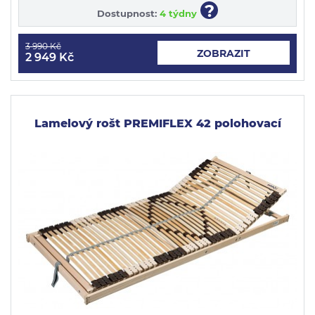
?
Dostupnost:
4 týdny
3 990 Kč
ZOBRAZIT
2 949 Kč
Lamelový rošt PREMIFLEX 42 polohovací