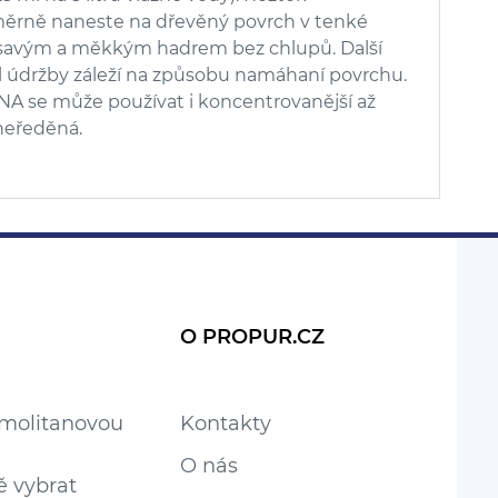
ěrně naneste na dřevěný povrch v tenké
 savým a měkkým hadrem bez chlupů. Další
al údržby záleží na způsobu namáhaní povrchu.
A se může používat i koncentrovanější až
neředěná.
O PROPUR.CZ
 molitanovou
Kontakty
O nás
ě vybrat