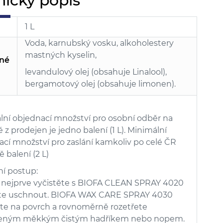
nický popis
1 L
Voda, karnubský vosku, alkoholestery
mastných kyselin,
né
levandulový olej (obsahuje Linalool),
bergamotový olej (obsahuje limonen).
lní objednací množství pro osobní odběr na
 z prodejen je jedno balení (1 L). Minimální
cí množství pro zaslání kamkoliv po celé ČR
ě balení (2 L)
ní postup:
 nejprve vyčistěte s BIOFA CLEAN SPRAY 4020
te uschnout. BIOFA WAX CARE SPRAY 4030
šte na povrch a rovnoměrně rozetřete
eným měkkým čistým hadříkem nebo nopem.