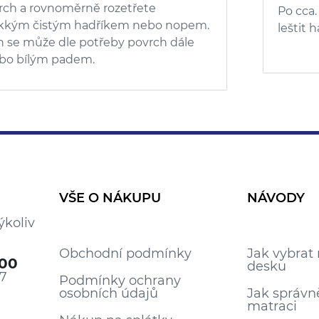
rch a rovnoměrně rozetřete
Po cca
kým čistým hadříkem nebo nopem.
leštit
n se může dle potřeby povrch dále
ebo bílým padem.
VŠE O NÁKUPU
NÁVODY
ýkoliv
Obchodní podmínky
Jak vybrat
100
desku
17
Podmínky ochrany
osobních údajů
Jak správn
matraci