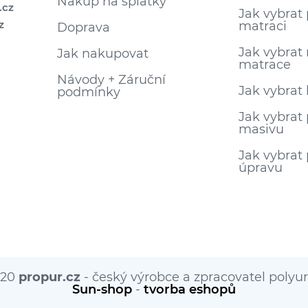
Nákup na splátky
.cz
Jak vybrat
z
matraci
Doprava
Jak vybrat
Jak nakupovat
matrace
Návody + Záruční
Jak vybrat 
podmínky
Jak vybrat 
masivu
Jak vybrat
úpravu
020
propur.cz
- český výrobce a zpracovatel poly
Sun-shop
-
tvorba eshopů