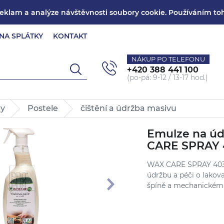
reklam a analýze návštěvnosti soubory cookie. Používáním toh
NA SPLÁTKY
KONTAKT
NÁKUP PO TELEFONU
+420
388 441 100
(po-pá: 9-12 / 13-17 hod.)
ny
Postele
čištění a údržba masivu
Emulze na úd
CARE SPRAY 
WAX CARE SPRAY 4030 
údržbu a péči o lakov
špíně a mechanickém