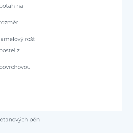
 potah na
 rozměr
lamelový rošt
postel z
 povrchovou
uretanových pěn