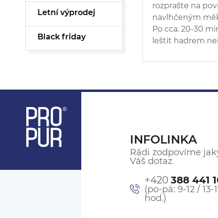
rozprašte na pov
Letní výprodej
navlhčeným měk
Po cca. 20-30 mi
Black friday
leštit hadrem n
INFOLINKA
Rádi zodpovíme jak
Váš dotaz.
+420
388 441 
(po-pá: 9-12 / 13-
hod.)