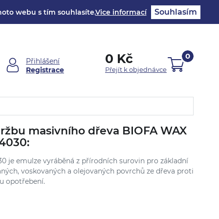
Souhlasím
oto webu s tím souhlasíte.
Vice informací
0 Kč
0
Přihlášení
Registrace
Přejít k objednávce
ržbu masivního dřeva BIOFA WAX
4030:
je emulze vyráběná z přírodních surovin pro základní
aných, voskovaných a olejovaných povrchů ze dřeva proti
u opotřebení.