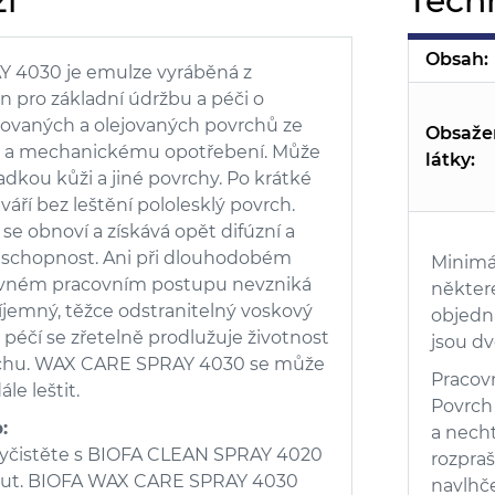
í
Tech
Obsah:
 4030 je emulze vyráběná z
in pro základní údržbu a péči o
kovaných a olejovaných povrchů ze
Obsaže
ně a mechanickému opotřebení. Může
látky:
ladkou kůži a jiné povrchy. Po krátké
áří bez leštění pololesklý povrch.
se obnoví a získává opět difúzní a
í schopnost. Ani při dlouhodobém
Minimá
právném pracovním postupu nevzniká
některé
jemný, těžce odstranitelný voskový
objedna
 péčí se zřetelně prodlužuje životnost
jsou dv
chu. WAX CARE SPRAY 4030 se může
Pracov
le leštit.
Povrch
:
a nech
vyčistěte s BIOFA CLEAN SPRAY 4020
rozpra
out. BIOFA WAX CARE SPRAY 4030
navlhč