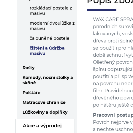
Popis zbož
rozkládací postele z
masivu
WAX CARE SPRAY
moderní dvoulůžka z
přírodních surov
masivu
lakovaných, vos
čalouněné postele
dřeva proti špí
se použít i pro h
čištění a údržba
masivu
době schnutí vytv
Ošetřený povrch 
Rošty
špínu odpuzujíc
použití a při s
Komody, noční stolky a
skříně
na povrchu nepří
film. Pravidelnou
Polštáře
dřevěného povr
Matracové chrániče
po nátěru ještě dá
Lůžkoviny a doplňky
Pracovní postup
Povrch nejprve 
Akce a výprodej
a nechte uschn