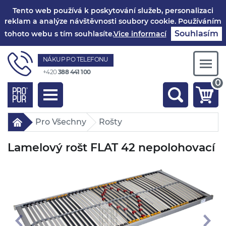
Tento web používá k poskytování služeb, personalizaci
reklam a analýze návštěvnosti soubory cookie. Používáním
Souhlasím
tohoto webu s tím souhlasíte.
Vice informací
NÁKUP PO TELEFONU
Togg
+420
388 441 100
navi
0
Toggle
navigation
Pro Všechny
Rošty
Lamelový rošt FLAT 42 nepolohovací