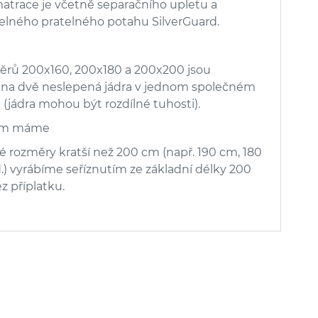
atrace je včetně separačního upletu a
elného pratelného potahu SilverGuard.
ěrů 200x160, 200x180 a 200x200 jsou
na dvě neslepená jádra v jednom společném
(jádra mohou být rozdílné tuhosti).
em máme
 rozměry kratší než 200 cm (např. 190 cm, 180
.) vyrábíme seříznutím ze základní délky 200
z příplatku.