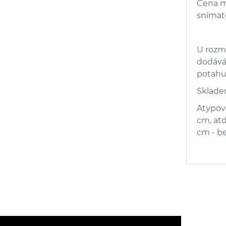
Cena m
snímat
U rozm
dodává
potahu 
Sklad
Atypové
cm, atd
cm - be