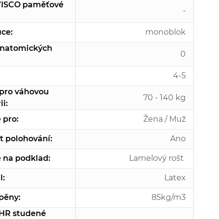
VISCO paměťové
-
ce:
monoblok
anatomických
0
4-5
 pro váhovou
70 - 140 kg
ii:
 pro:
Žena / Muž
 polohování:
Ano
 na podklad:
Lamelový rošt
l:
Latex
pěny:
85kg/m3
HR studené