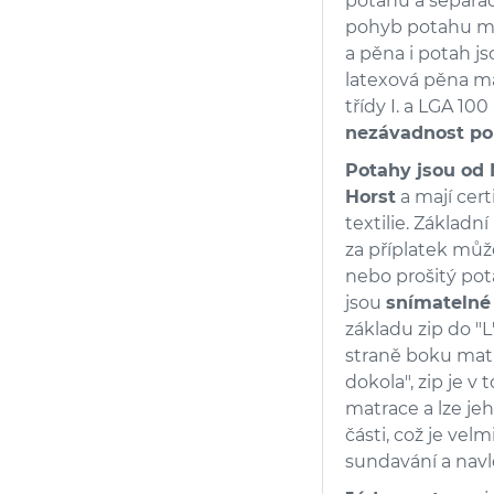
potahu a separač
pohyb potahu mat
a pěna i potah j
latexová pěna má
třídy I. a LGA 100
nezávadnost po
Potahy jsou od
Horst
a mají cert
textilie. Základní
za příplatek můž
nebo prošitý pot
jsou
snímatelné 
základu zip do "
straně boku matra
dokola", zip je 
matrace a lze je
části, což je velm
sundavání a navl