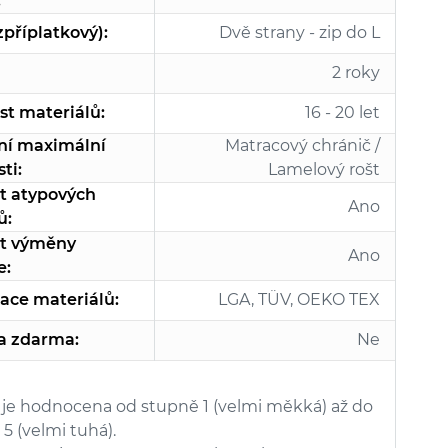
:
zpříplatkový):
Dvě strany - zip do L
2 roky
st materiálů:
16 - 20 let
ní maximální
Matracový chránič /
ti:
Lamelový rošt
t atypových
Ano
ů:
t výměny
Ano
e:
kace materiálů:
LGA, TÜV, OEKO TEX
a zdarma:
Ne
 je hodnocena od stupně 1 (velmi měkká) až do
5 (velmi tuhá).