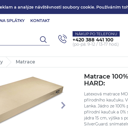
reklam a analýze návštěvnosti soubory cookie. Používáním toh
NA SPLÁTKY
KONTAKT
NÁKUP PO TELEFONU
+420
388 441 100
(po-pá: 9-12 / 13-17 hod.)
ny
Matrace
Matrace 100
HARD:
Latexová matrace MO
přírodního kaučuku. 
Lanka. Jádro ze 100% 
přírodní kaučuk a 0% 
jádra 15 cm, výška s 
SilverGuard, snímatel