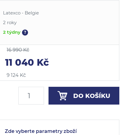
Latexco - Belgie
2 roky
2 týdny
?
16 990 Kč
11 040 Kč
9 124 Kč
DO KOŠÍKU