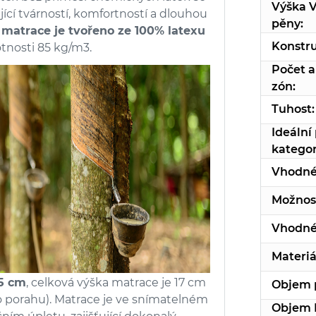
Výška 
jící tvárností, komfortností a dlouhou
pěny:
 matrace je tvořeno ze 100% latexu
Konstru
nosti 85 kg/m3.
Počet 
zón:
Tuhost:
Ideální
kategor
Vhodné
Možnost
Vhodné
Materiá
15 cm
, celková výška matrace je 17 cm
Objem 
 porahu). Matrace je ve snímatelném
Objem 