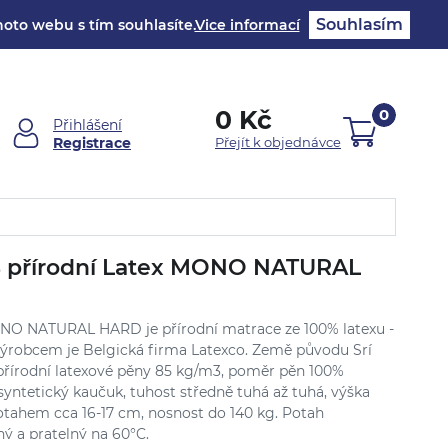
Souhlasím
oto webu s tím souhlasíte.
Vice informací
0 Kč
0
Přihlášení
Registrace
Přejít k objednávce
% přírodní Latex MONO NATURAL
NO NATURAL HARD je přírodní matrace ze 100% latexu -
Výrobcem je Belgická firma Latexco. Země původu Srí
přírodní latexové pěny 85 kg/m3, poměr pěn 100%
syntetický kaučuk, tuhost středně tuhá až tuhá, výška
potahem cca 16-17 cm, nosnost do 140 kg. Potah
ný a pratelný na 60°C.