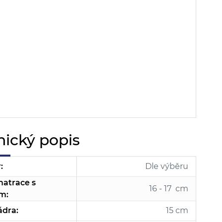
nický popis
:
Dle výběru
atrace s
16 - 17 cm
m:
ádra:
15 cm