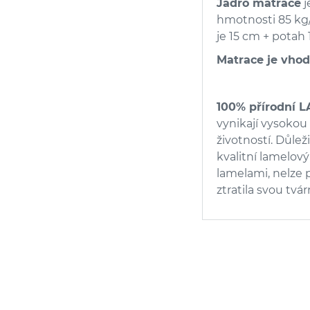
Jádro matrace
j
hmotnosti 85 kg/
je 15 cm + potah 
Matrace je vhod
100% přírodní 
vynikají vysokou
životností. Důlež
kvalitní lamelov
lamelami, nelze 
ztratila svou tvá