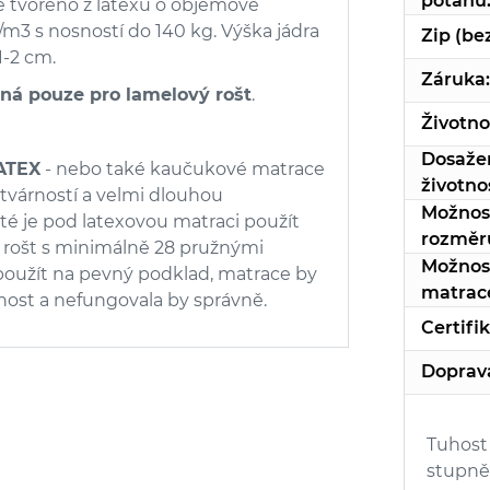
potahu
e tvořeno z latexu o objemové
m3 s nosností do 140 kg. Výška jádra
Zip (be
1-2 cm.
Záruka:
ná pouze pro lamelový rošt
.
Životno
Dosaže
LATEX
- nebo také kaučukové matrace
životnos
 tvárností a velmi dlouhou
Možnos
ité je pod latexovou matraci použít
rozměr
ý rošt s minimálně 28 pružnými
Možnos
použít na pevný podklad, matrace by
matrac
rnost a nefungovala by správně.
Certifi
Doprav
Tuhost
stupně 