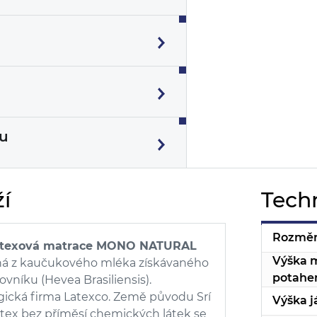
hu
í
Tech
Rozměr
latexová matrace MONO NATURAL
Výška m
ná z kaučukového mléka získávaného
potahe
níku (Hevea Brasiliensis).
gická firma Latexco. Země původu Srí
Výška j
latex bez příměsí chemických látek se