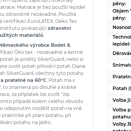
ním úpletu, zajišťující dokonalý
pěny:
race. Matrace je bez použití lepidel
Objem 
sou zdravotně nezávadné. Použitá
pěny:
 certifikaci EuroLATEX, Oeko Tex
Nosnost
 institutu prokazující
zdravotní
užitých materiálů
.
Technol
lepidel:
 Německého výrobce Bodet &
ifikaci Öko tex - nezávadné a šetrné
Děrován
 potah je prošitý SilverGuard, nebo si
Snímate
ete zvolit potah přírodní potah Diane
ah SilverGuard, všechny tyto potahy
Prateln
a pratelné na 60°C
. Potah má v
L", to znamená po dlouhé a krátké
Potah (
ce, za příplatek lze zvolit "zip
Volba j
v tomto případě kolem celého obvodu
ho odepnutím rozdělit potah na vně
Volba p
i praktické při praní potahu, při
potahu
ékání potahu na jádro.
Volby 3