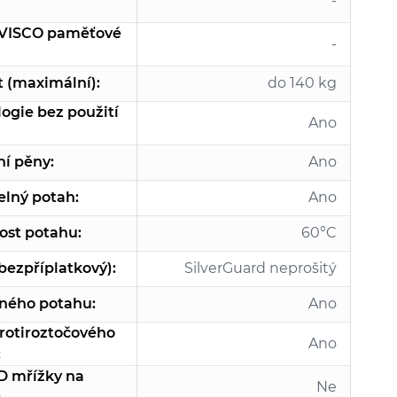
-
VISCO paměťové
-
 (maximální):
do 140 kg
ogie bez použití
Ano
í pěny:
Ano
lný potah:
Ano
ost potahu:
60°C
bezpříplatkový):
SilverGuard neprošitý
iného potahu:
Ano
rotiroztočového
Ano
:
D mřížky na
Ne