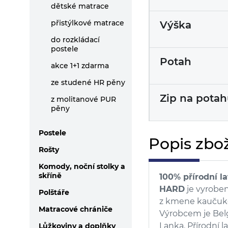
dětské matrace
přistýlkové matrace
Výška
do rozkládací
postele
Potah
akce 1+1 zdarma
ze studené HR pěny
Zip na pota
z molitanové PUR
pěny
Postele
Popis zbož
Rošty
Komody, noční stolky a
skříně
100% přírodní 
HARD
je vyrobe
Polštáře
z kmene kaučukov
Matracové chrániče
Výrobcem je Bel
Lanka. Přírodní 
Lůžkoviny a doplňky