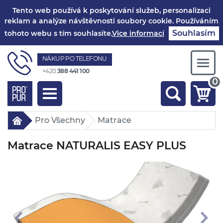
Tento web používá k poskytování služeb, personalizaci
reklam a analýze návštěvnosti soubory cookie. Používáním
Souhlasím
tohoto webu s tím souhlasíte.
Vice informací
NÁKUP PO TELEFONU
Togg
+420
388 441 100
navi
0
Toggle
navigation
Pro Všechny
Matrace
Matrace NATURALIS EASY PLUS