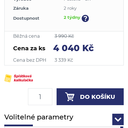
Záruka
2 roky
?
2 týdny
Dostupnost
Běžná cena
3 990 Kč
4 040 Kč
Cena za ks
Cena bez DPH
3 339 Kč
DO KOŠÍKU
Volitelné parametry