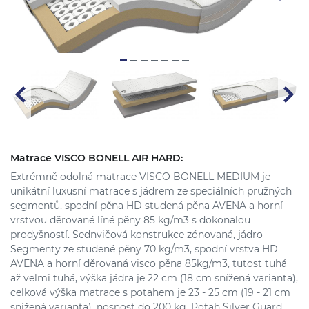
Matrace VISCO BONELL AIR HARD:
Extrémně odolná matrace VISCO BONELL MEDIUM je
unikátní luxusní matrace s jádrem ze speciálních pružných
segmentů, spodní pěna HD studená pěna AVENA a horní
vrstvou děrované líné pěny 85 kg/m3 s dokonalou
prodyšností. Sednvičová konstrukce zónovaná, jádro
Segmenty ze studené pěny 70 kg/m3, spodní vrstva HD
AVENA a horní děrovaná visco pěna 85kg/m3, tutost tuhá
až velmi tuhá, výška jádra je 22 cm (18 cm snížená varianta),
celková výška matrace s potahem je 23 - 25 cm (19 - 21 cm
snížená varianta), nosnost do 200 kg. Potah Silver Guard