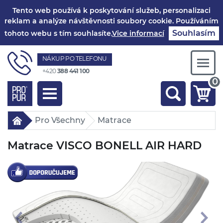
Tento web používá k poskytování služeb, personalizaci
reklam a analýze návštěvnosti soubory cookie. Používáním
Souhlasím
tohoto webu s tím souhlasíte.
Vice informací
NÁKUP PO TELEFONU
Togg
+420
388 441 100
navi
0
Toggle
navigation
Pro Všechny
Matrace
Matrace VISCO BONELL AIR HARD