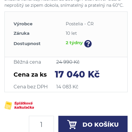
neprošitý se zipem dokola, snímatelný a pratelný na 60°C.
Výrobce
Postelia - ČR
Záruka
10 let
?
2 týdny
Dostupnost
Běžná cena
24 990 Kč
17 040 Kč
Cena za ks
Cena bez DPH
14 083 Kč
DO KOŠÍKU