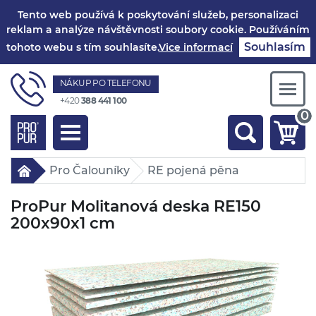
Tento web používá k poskytování služeb, personalizaci
reklam a analýze návštěvnosti soubory cookie. Používáním
Souhlasím
tohoto webu s tím souhlasíte.
Vice informací
NÁKUP PO TELEFONU
Togg
+420
388 441 100
navi
0
Toggle
navigation
Pro Čalouníky
RE pojená pěna
ProPur Molitanová deska RE150
200x90x1 cm