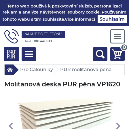
Tento web používá k poskytování služeb, personalizaci
reklam a analýze návštěvnosti soubory cookie. Používáním
Souhlasím
tohoto webu s tím souhlasíte.
Vice informací
NÁKUP PO TELEFONU
Togg
+420
388 441 100
navi
0
Toggle
navigation
Pro Čalouníky
PUR molitanová pěna
Molitanová deska PUR pěna VP1620