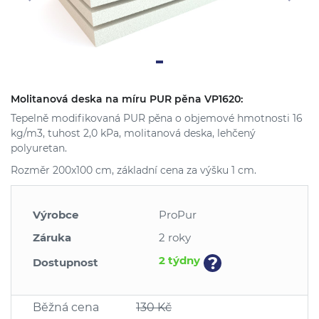
Molitanová deska na míru PUR pěna VP1620:
Tepelně modifikovaná PUR pěna o objemové hmotnosti 16
kg/m3, tuhost 2,0 kPa, molitanová deska, lehčený
polyuretan.
Rozměr 200x100 cm, základní cena za výšku 1 cm.
Výrobce
ProPur
Záruka
2 roky
?
2 týdny
Dostupnost
Běžná cena
130 Kč