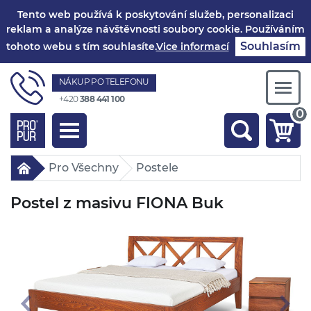
Tento web používá k poskytování služeb, personalizaci
reklam a analýze návštěvnosti soubory cookie. Používáním
Souhlasím
tohoto webu s tím souhlasíte.
Vice informací
NÁKUP PO TELEFONU
Togg
+420
388 441 100
navi
0
Toggle
navigation
Pro Všechny
Postele
Postel z masivu FIONA Buk