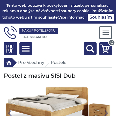
Tento web používá k poskytování služeb, personalizaci
reklam a analýze návštěvnosti soubory cookie. Používáním
Souhlasím
tohoto webu s tím souhlasíte.
Vice informací
NÁKUP PO TELEFONU
Togg
+420
388 441 100
navi
0
Toggle
navigation
Pro Všechny
Postele
Postel z masivu SISI Dub