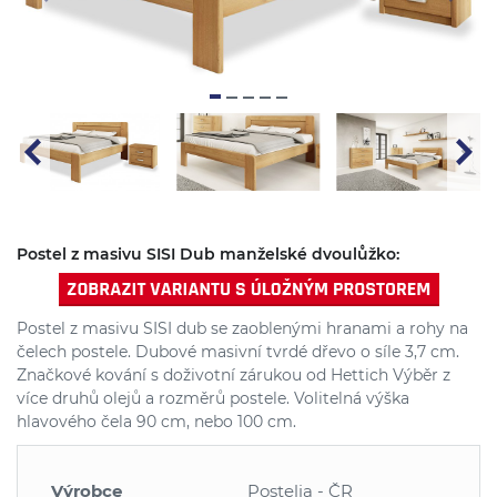
Postel z masivu SISI Dub manželské dvoulůžko:
Postel z masivu SISI dub se zaoblenými hranami a rohy na
čelech postele. Dubové masivní tvrdé dřevo o síle 3,7 cm.
Značkové kování s doživotní zárukou od Hettich Výběr z
více druhů olejů a rozměrů postele. Volitelná výška
hlavového čela 90 cm, nebo 100 cm.
Výrobce
Postelia - ČR