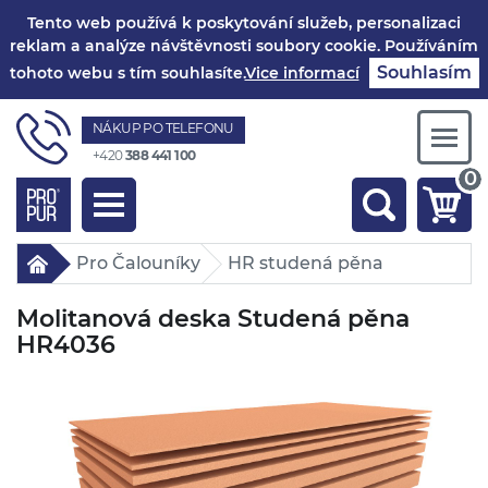
Tento web používá k poskytování služeb, personalizaci
reklam a analýze návštěvnosti soubory cookie. Používáním
Souhlasím
tohoto webu s tím souhlasíte.
Vice informací
NÁKUP PO TELEFONU
Togg
+420
388 441 100
navi
0
Toggle
navigation
Pro Čalouníky
HR studená pěna
Molitanová deska Studená pěna
HR4036