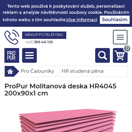
Tento web používá k poskytování služeb, personalizaci
reklam a analýze návštěvnosti soubory cookie. Používáním
Souhlasím
tohoto webu s tím souhlasíte.
Vice informací
NÁKUP PO TELEFONU
Togg
+420
388 441 100
navi
0
Toggle
navigation
Pro Čalouníky
HR studená pěna
ProPur Molitanová deska HR4045
200x90x1 cm