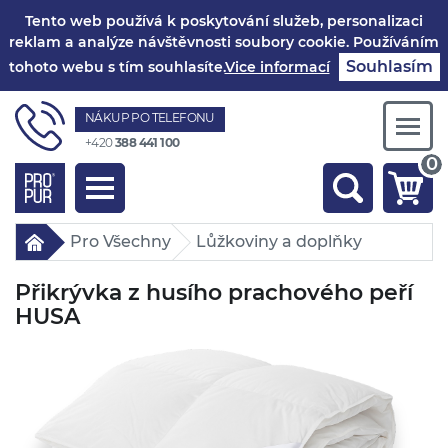
Tento web používá k poskytování služeb, personalizaci
reklam a analýze návštěvnosti soubory cookie. Používáním
Souhlasím
tohoto webu s tím souhlasíte.
Vice informací
NÁKUP PO TELEFONU
Togg
+420
388 441 100
navi
0
Toggle
navigation
Pro Všechny
Lůžkoviny a doplňky
Přikrývka z husího prachového peří
HUSA