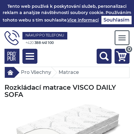
Tento web používá k poskytování služeb, personalizaci
reklam a analýze návštěvnosti soubory cookie. Používáním
Souhlasím
tohoto webu s tím souhlasíte.
Vice informací
NÁKUP PO TELEFONU
Togg
+420
388 441 100
navi
0
Toggle
navigation
Pro Všechny
Matrace
Rozkládací matrace VISCO DAILY
SOFA