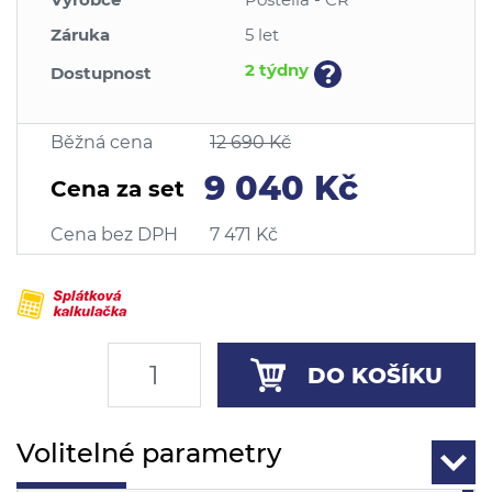
Záruka
5 let
?
2 týdny
Dostupnost
Běžná cena
12 690 Kč
9 040 Kč
Cena za set
Cena bez DPH
7 471 Kč
DO KOŠÍKU
Volitelné parametry