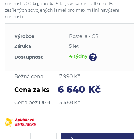
nosnost 200 kg, záruka 5 let, výška roštu 10 cm. 18
zesílených zdvojených lamel pro maximální navýšení
nosnosti.
Výrobce
Postelia - ČR
Záruka
5 let
?
4 týdny
Dostupnost
Běžná cena
7 990 Kč
6 640 Kč
Cena za ks
Cena bez DPH
5 488 Kč