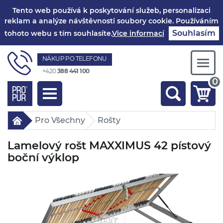
Tento web používá k poskytování služeb, personalizaci
reklam a analýze návštěvnosti soubory cookie. Používáním
Souhlasím
tohoto webu s tím souhlasíte.
Vice informací
NÁKUP PO TELEFONU
Togg
+420
388 441 100
navi
0
Toggle
navigation
Pro Všechny
Rošty
Lamelový rošt MAXXIMUS 42 pístový
boční výklop