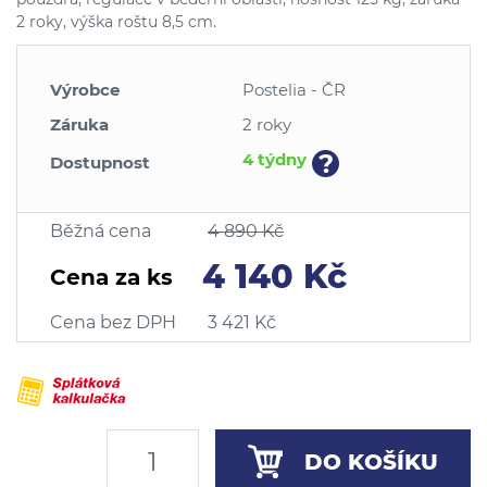
2 roky, výška roštu 8,5 cm.
Výrobce
Postelia - ČR
Záruka
2 roky
?
4 týdny
Dostupnost
Běžná cena
4 890 Kč
4 140 Kč
Cena za ks
Cena bez DPH
3 421 Kč
DO KOŠÍKU