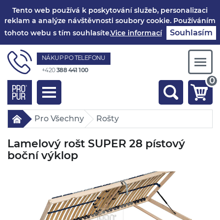
Tento web používá k poskytování služeb, personalizaci
reklam a analýze návštěvnosti soubory cookie. Používáním
Souhlasím
tohoto webu s tím souhlasíte.
Vice informací
NÁKUP PO TELEFONU
Togg
+420
388 441 100
navi
0
Toggle
navigation
Pro Všechny
Rošty
Lamelový rošt SUPER 28 pístový
boční výklop